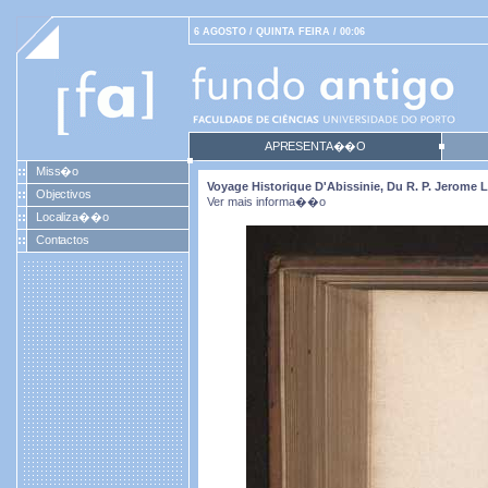
6 AGOSTO / QUINTA FEIRA / 00:06
APRESENTA��O
Miss�o
Voyage Historique D'Abissinie, Du R. P. Jerome
Objectivos
Ver mais informa��o
Localiza��o
Contactos