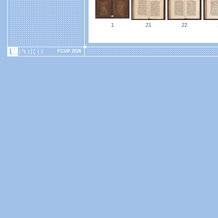
1
21
22
FCUP 2026