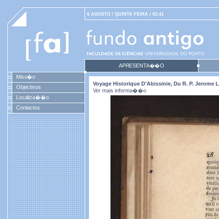
6 AGOSTO / QUINTA FEIRA / 02:41
APRESENTA��O
Miss�o
Voyage Historique D'Abissinie, Du R. P. Jerome
Objectivos
Ver mais informa��o
Localiza��o
Contactos