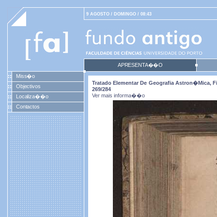
9 AGOSTO / DOMINGO / 08:43
APRESENTA��O
Miss�o
Tratado Elementar De Geografia Astron�mica, Fiz
Objectivos
269/284
Ver mais informa��o
Localiza��o
Contactos