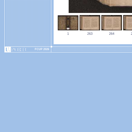
1
263
264
FCUP 2026