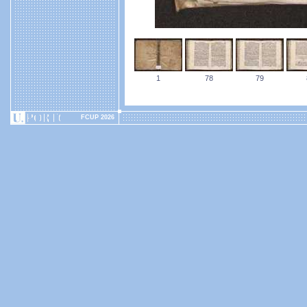
1
78
79
FCUP 2026