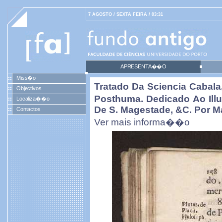
7 AGOSTO / SEXTA FEIRA / 03:31
APRESENTA��O
Miss�o
Tratado Da Sciencia Cabala
Objectivos
Posthuma. Dedicado Ao Ill
Localiza��o
De S. Magestade, &c. Por Ma
Contactos
Ver mais informa��o