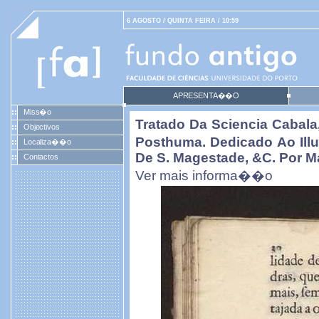
6 AGOSTO / QUINTA FEIRA / 10:59
APRESENTA��O
Miss�o
Tratado Da Sciencia Cabala
Objectivos
Posthuma. Dedicado Ao Ill
Localiza��o
De S. Magestade, &c. Por Ma
Contactos
Ver mais informa��o