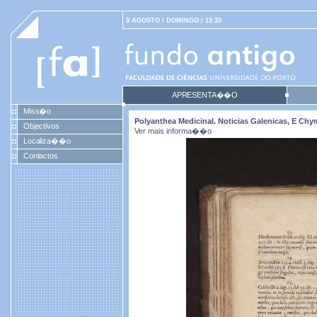
9 AGOSTO / DOMINGO / 15:33
APRESENTA��O
Miss�o
Polyanthea Medicinal. Noticias Galenicas, E Ch
Objectivos
Ver mais informa��o
Localiza��o
Contactos