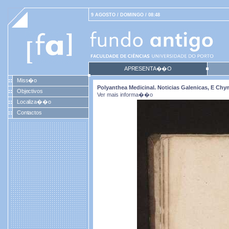
9 AGOSTO / DOMINGO / 08:48
APRESENTA��O
Miss�o
Polyanthea Medicinal. Noticias Galenicas, E Ch
Objectivos
Ver mais informa��o
Localiza��o
Contactos