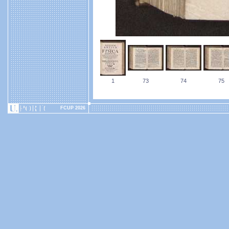
1
73
74
75
FCUP 2026