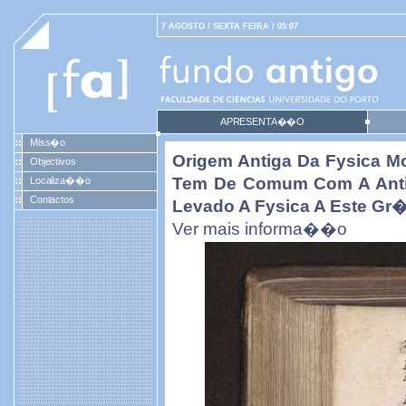
7 AGOSTO / SEXTA FEIRA / 05:07
APRESENTA��O
Miss�o
Origem Antiga Da Fysica M
Objectivos
Tem De Comum Com A Antig
Localiza��o
Contactos
Levado A Fysica A Este Gr�
Ver mais informa��o