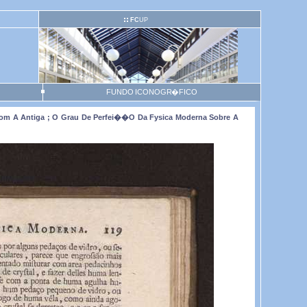
FC
UP
FUNDO ICONOGR�FICO
om A Antiga ; O Grau De Perfei��o Da Fysica Moderna Sobre A