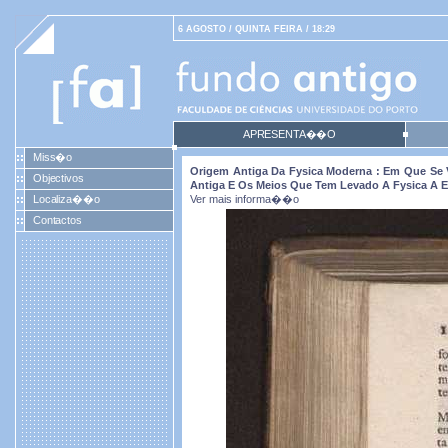
6 AGOSTO / QUINTA FEIRA / 18:29
APRESENTA��O
Miss�o
Origem Antiga Da Fysica Moderna : Em Que Se
Objectivos
Antiga E Os Meios Que Tem Levado A Fysica A E
Localiza��o
Ver mais informa��o
Contactos