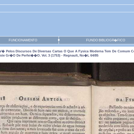
FUNCIONAMENTO
FUNDO BIBLIOGR�FICO
 V� Pelos Discursos De Diversas Cartas O Que A Fysica Moderna Tem De Comum C
ste Gr�o De Perfei��o. Vol. 3 (1753) - Regnault, No�l 64/85