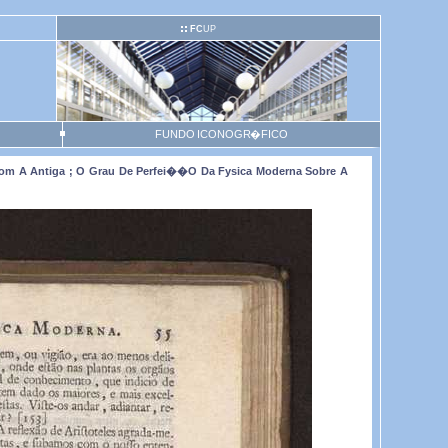
FC
UP
FUNDO ICONOGR�FICO
om A Antiga ; O Grau De Perfei��o Da Fysica Moderna Sobre A