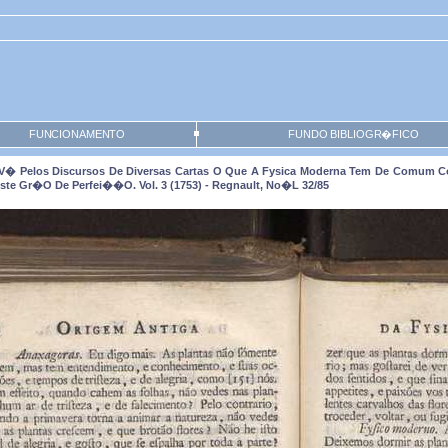
FUNCIONAMENTO
FUNDO BIBLIOGR�FICO
 V� Pelos Discursos De Diversas Cartas O Que A Fysica Moderna Tem De Comum C
ste Gr�o De Perfei��o. Vol. 3 (1753) - Regnault, No�l 32/85