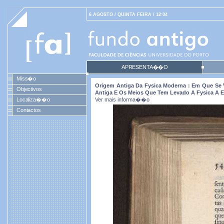
6 AGOSTO / QUINTA FEIRA / 12:04
APRESENTA��O
Miss�o
Origem Antiga Da Fysica Moderna : Em Que Se
Objectivos
Antiga E Os Meios Que Tem Levado A Fysica A E
Localiza��o
Ver mais informa��o
Contactos