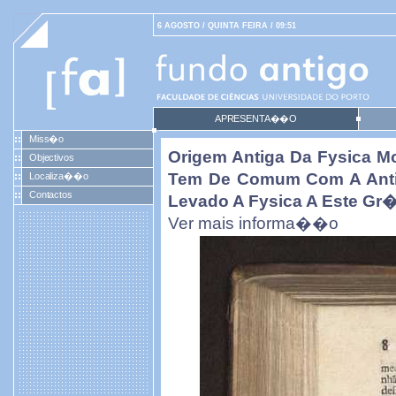
6 AGOSTO / QUINTA FEIRA / 09:51
APRESENTA��O
Miss�o
Origem Antiga Da Fysica M
Objectivos
Tem De Comum Com A Antig
Localiza��o
Contactos
Levado A Fysica A Este Gr�
Ver mais informa��o