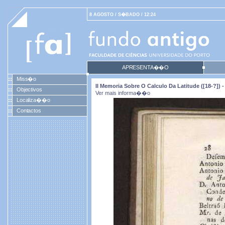
8 AGOSTO / S�BADO / 12:24
APRESENTA��O
Miss�o
II Memoria Sobre O Calculo Da Latitude ([18-?]) 
Objectivos
Ver mais informa��o
Localiza��o
Contactos