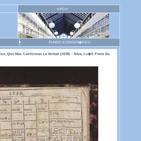
FC
UP
FUNDO ICONOGR�FICO
co, Que Mas Conforman La Verdad (1638) - Silva, Lu�s Freire Da