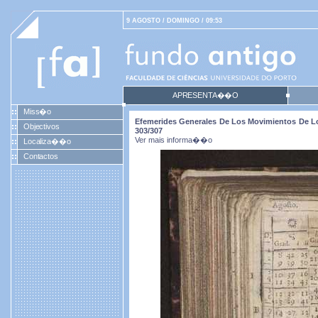
9 AGOSTO / DOMINGO / 09:53
APRESENTA��O
Miss�o
Efemerides Generales De Los Movimientos De Lo
Objectivos
303/307
Ver mais informa��o
Localiza��o
Contactos