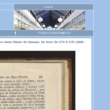
FC
UP
FUNDO ICONOGR�FICO
o Xavier Ribeiro De Sampaio, No Anno De 1774 E 1775 (1825) -