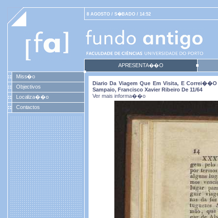
8 AGOSTO / S�BADO / 14:52
APRESENTA��O
Miss�o
Diario Da Viagem Que Em Visita, E Correi��o 
Objectivos
Sampaio, Francisco Xavier Ribeiro De 11/64
Ver mais informa��o
Localiza��o
Contactos