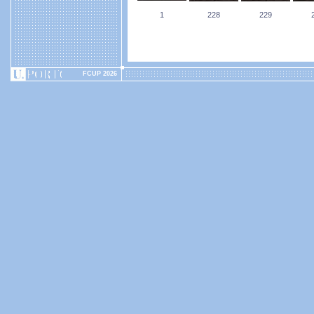
1
228
229
FCUP 2026