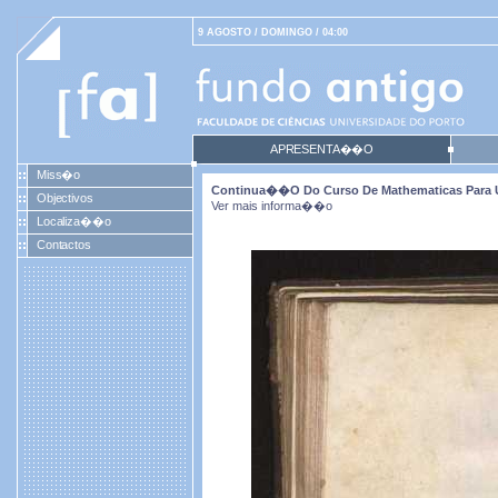
9 AGOSTO / DOMINGO / 04:00
APRESENTA��O
Miss�o
Continua��o Do Curso De Mathematicas Para U
Objectivos
Ver mais informa��o
Localiza��o
Contactos