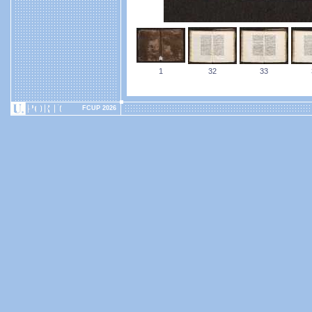
1
32
33
FCUP 2026