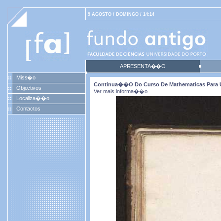
9 AGOSTO / DOMINGO / 14:14
APRESENTA��O
Miss�o
Continua��o Do Curso De Mathematicas Para U
Objectivos
Ver mais informa��o
Localiza��o
Contactos