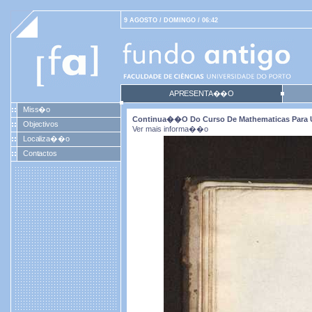
9 AGOSTO / DOMINGO / 06:42
APRESENTA��O
Miss�o
Continua��o Do Curso De Mathematicas Para U
Objectivos
Ver mais informa��o
Localiza��o
Contactos