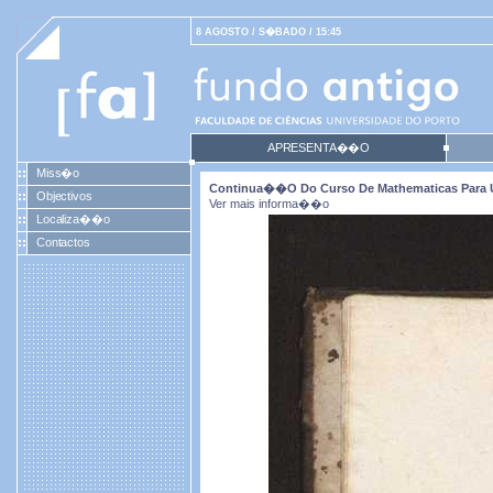
8 AGOSTO / S�BADO / 15:45
APRESENTA��O
Miss�o
Continua��o Do Curso De Mathematicas Para U
Objectivos
Ver mais informa��o
Localiza��o
Contactos