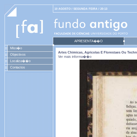
10 AGOSTO / SEGUNDA FEIRA / 20:13
APRESENTA��O
Miss�o
Artes Chimicas, Agricolas E Florestaes Ou Techno
Objectivos
Ver mais informa��o
Localiza��o
Contactos