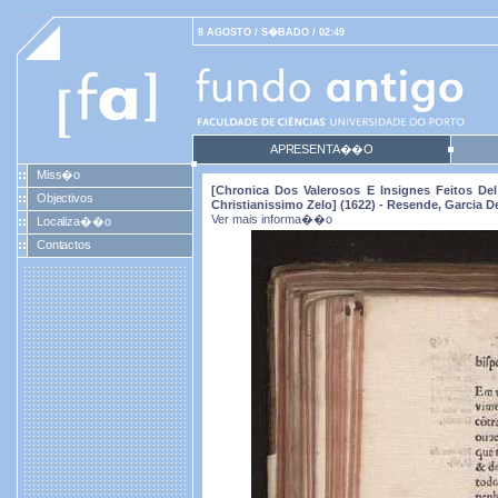
8 AGOSTO / S�BADO / 02:49
APRESENTA��O
Miss�o
[Chronica Dos Valerosos E Insignes Feitos D
Objectivos
Christianissimo Zelo] (1622) - Resende, Garcia D
Ver mais informa��o
Localiza��o
Contactos