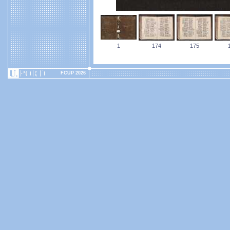
1
174
175
FCUP 2026