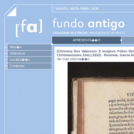
7 AGOSTO / SEXTA FEIRA / 18:29
APRESENTA��O
Miss�o
[Chronica Dos Valerosos E Insignes Feitos D
Objectivos
Christianissimo Zelo] (1622) - Resende, Garcia D
Ver mais informa��o
Localiza��o
Contactos