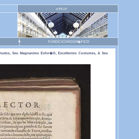
FC
UP
FUNDO ICONOGR�FICO
irtudes, Seu Magnanimo Esfor�o, Excellentes Costumes, & Seu