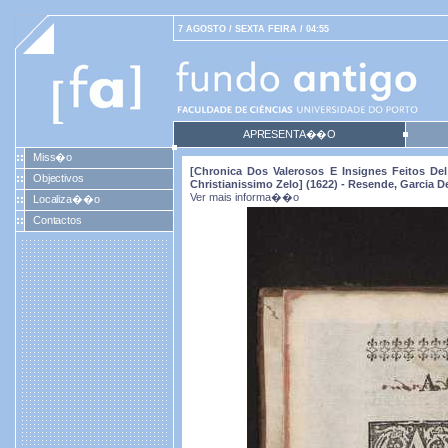
7 AGOSTO / SEXTA FEIRA / 04:55
APRESENTA��O
Miss�o
[Chronica Dos Valerosos E Insignes Feitos D
Objectivos
Christianissimo Zelo] (1622) - Resende, Garcia D
Ver mais informa��o
Localiza��o
Contactos