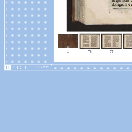
1
76
77
FCUP 2026