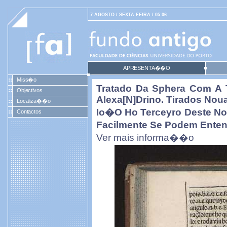
7 AGOSTO / SEXTA FEIRA / 05:06
APRESENTA��O
Miss�o
Tratado Da Sphera Com A 
Objectivos
Alexa[n]drino. Tirados No
Localiza��o
Io�o Ho Terceyro Deste N
Contactos
Facilmente Se Podem Entend
Ver mais informa��o