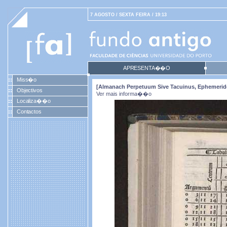
7 AGOSTO / SEXTA FEIRA / 19:13
APRESENTA��O
Miss�o
[Almanach Perpetuum Sive Tacuinus, Ephemeride
Objectivos
Ver mais informa��o
Localiza��o
Contactos