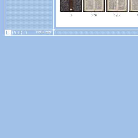
1
174
175
FCUP 2026