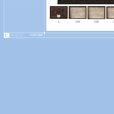
1
104
105
FCUP 2026