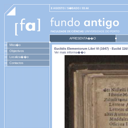
8 AGOSTO / S�BADO / 03:44
APRESENTA��O
Miss�o
Euclidis Elementorum Libri VI (1647) - Euclid 116
Objectivos
Ver mais informa��o
Localiza��o
Contactos