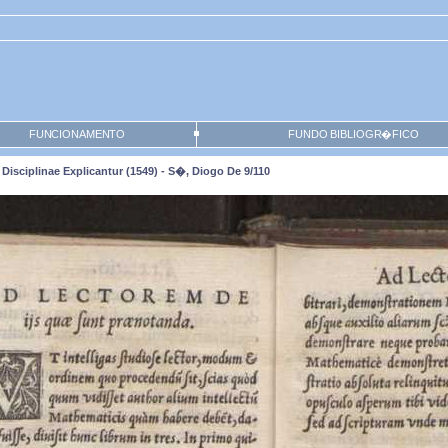
FUNCIONAMENTO
FUNDO BIBLIOGR�FICO
Disciplinae Explicantur (1549) - S�, Diogo De 9/110