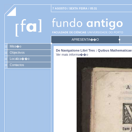
7 AGOSTO / SEXTA FEIRA / 05:31
APRESENTA��O
Miss�o
De Navigatione Libri Tres : Quibus Mathematicae 
Objectivos
Ver mais informa��o
Localiza��o
Contactos