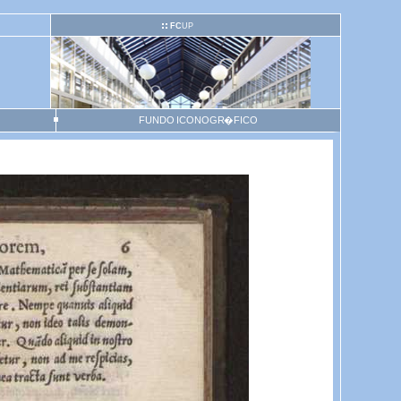
FC
UP
FUNDO ICONOGR�FICO