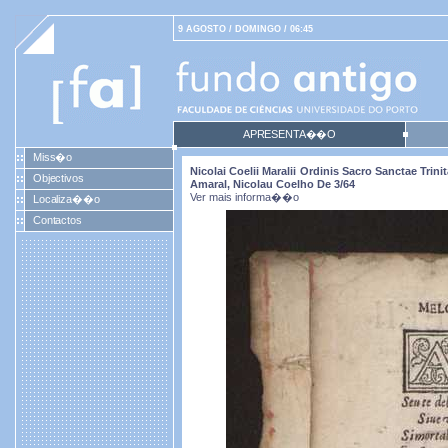
9 AGOSTO / DOMINGO / 06:45
APRESENTA��O
Miss�o
Nicolai Coelii Maralii Ordinis Sacro Sanctae T
Objectivos
Amaral, Nicolau Coelho De 3/64
Ver mais informa��o
Localiza��o
Contactos