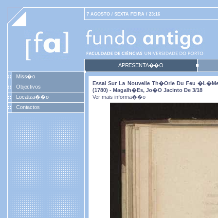
7 AGOSTO / SEXTA FEIRA / 23:16
APRESENTA��O
Miss�o
Essai Sur La Nouvelle Th�orie Du Feu �l�ment
Objectivos
(1780) - Magalh�es, Jo�o Jacinto De 3/18
Localiza��o
Ver mais informa��o
Contactos