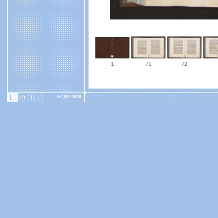
1
71
72
FCUP 2026