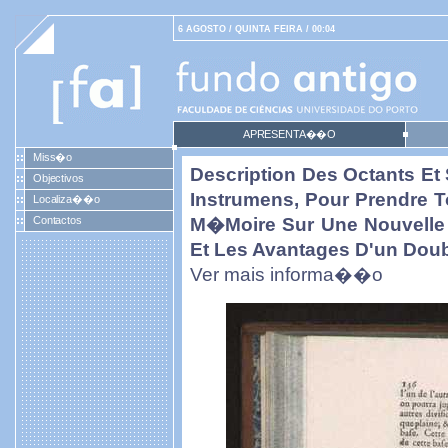
6 AGOSTO / QUINTA FEIRA / 00:04
APRESENTA��O
Miss�o
Description Des Octants Et 
Objectivos
Instrumens, Pour Prendre 
Localiza��o
Contactos
M�moire Sur Une Nouvelle 
Et Les Avantages D'un Dou
Ver mais informa��o