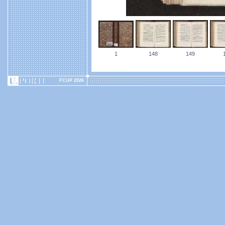
1
148
149
FCUP 2026