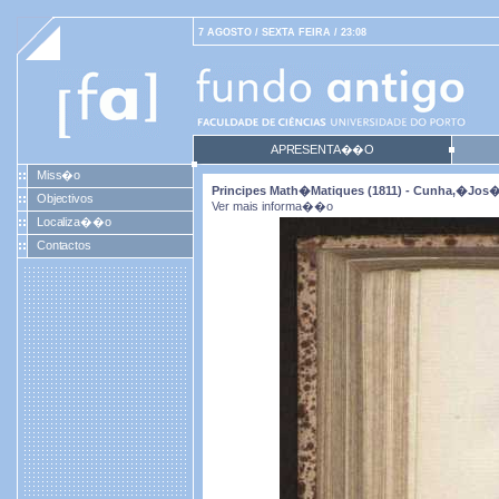
7 AGOSTO / SEXTA FEIRA / 23:08
APRESENTA��O
Miss�o
Principes Math�matiques (1811) - Cunha,�Jos
Objectivos
Ver mais informa��o
Localiza��o
Contactos