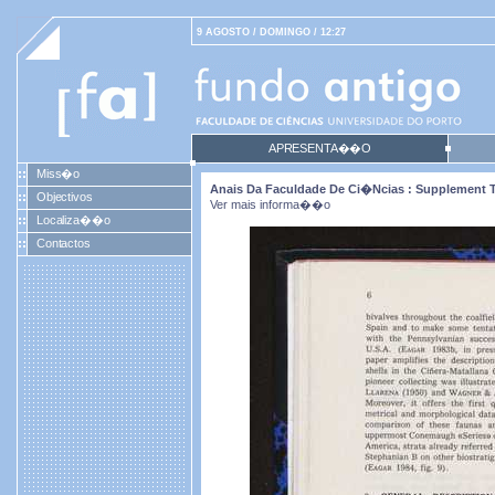
9 AGOSTO / DOMINGO / 12:27
APRESENTA��O
Miss�o
Anais Da Faculdade De Ci�ncias : Supplement To
Objectivos
Ver mais informa��o
Localiza��o
Contactos