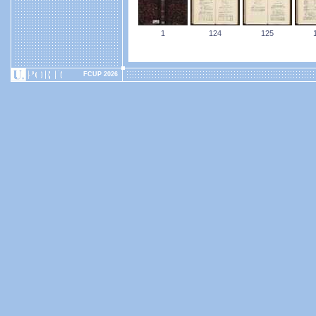
1
124
125
FCUP 2026