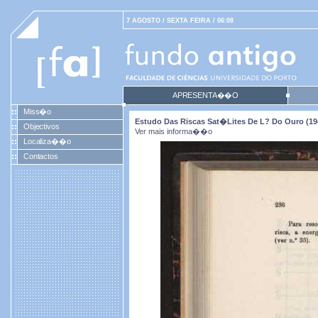
7 AGOSTO / SEXTA FEIRA / 06:08
APRESENTA��O
Miss�o
Estudo Das Riscas Sat�lites De L? Do Ouro (19
Objectivos
Ver mais informa��o
Localiza��o
Contactos