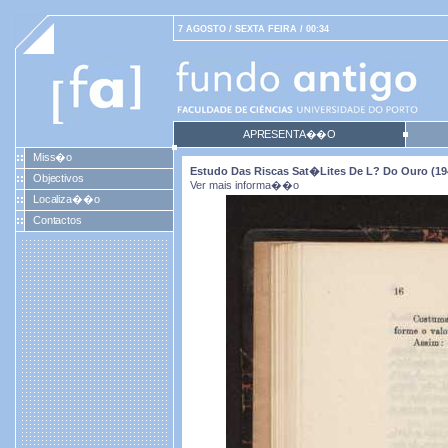
7 AGOSTO / SEXTA FEIRA / 00:34
APRESENTA��O
Miss�o
Estudo Das Riscas Sat�lites De L? Do Ouro (19
Objectivos
Ver mais informa��o
Localiza��o
Contactos