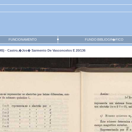
FUNCIONAMENTO
FUNDO BIBLIOGR�FICO
45) - Castro,�Jos� Sarmento De Vasconcelos E 20/136