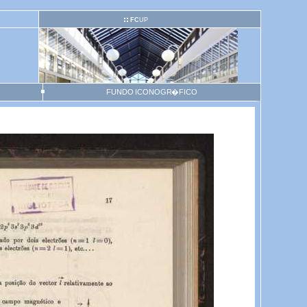
FC
UP
FUNDO ICONOGR�FICO