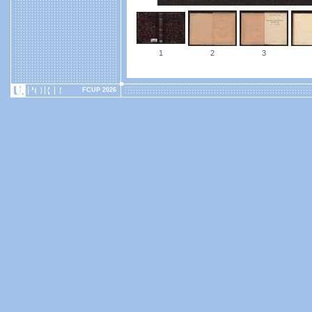
1
2
3
FCUP 2026