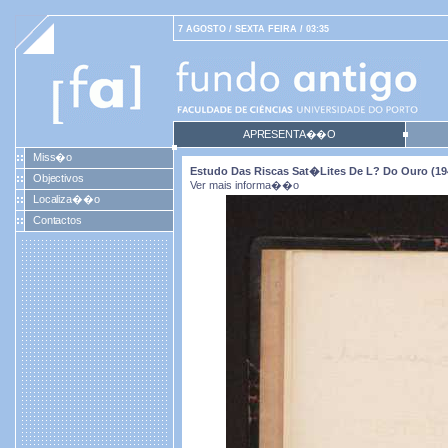
7 AGOSTO / SEXTA FEIRA / 03:35
APRESENTA��O
Miss�o
Estudo Das Riscas Sat�lites De L? Do Ouro (19
Objectivos
Ver mais informa��o
Localiza��o
Contactos