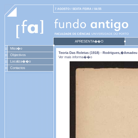
7 AGOSTO / SEXTA FEIRA / 04:55
APRESENTA��O
Miss�o
Teoria Das Roletas (1918) - Rodrigues,�Amadeu 
Objectivos
Ver mais informa��o
Localiza��o
Contactos