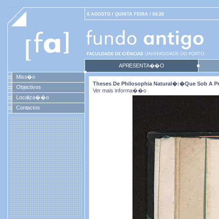
6 AGOSTO / QUINTA FEIRA / 04:28
APRESENTA��O
Miss�o
Theses De Philosophia Natural�:�que Sob A Pre
Objectivos
Ver mais informa��o
Localiza��o
Contactos