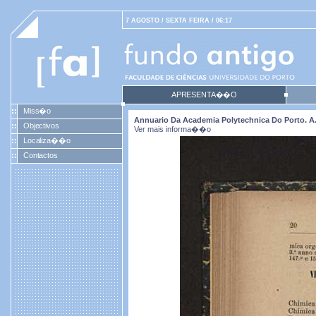
7 AGOSTO / SEXTA FEIRA / 06:17
APRESENTA��O
Miss�o
Annuario Da Academia Polytechnica Do Porto. A. 3
Objectivos
Ver mais informa��o
Localiza��o
Contactos