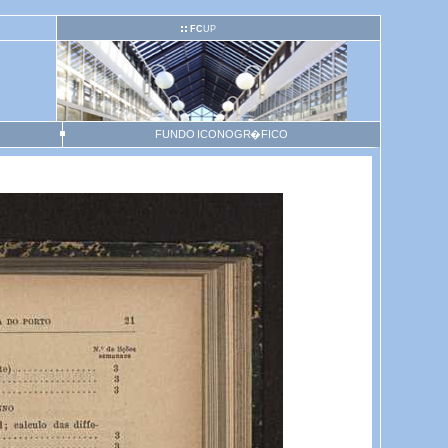
FC
UP
FUNDO ICONOGR�FICO