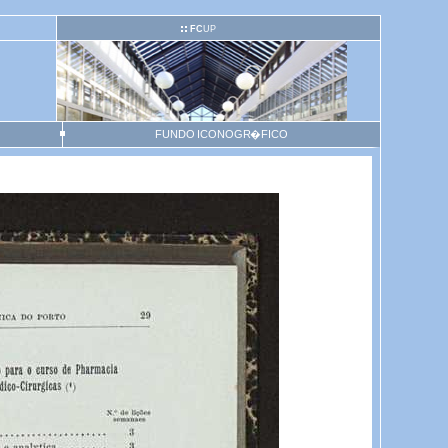
FC
UP
FUNDO ICONOGR�FICO