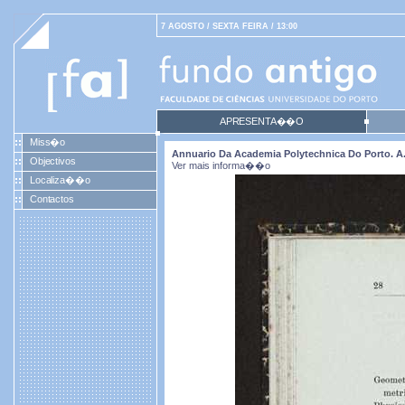
7 AGOSTO / SEXTA FEIRA / 13:00
APRESENTA��O
Miss�o
Annuario Da Academia Polytechnica Do Porto. A. 2
Objectivos
Ver mais informa��o
Localiza��o
Contactos