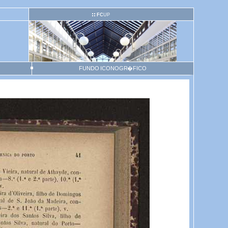
FC
UP
FUNDO ICONOGR�FICO