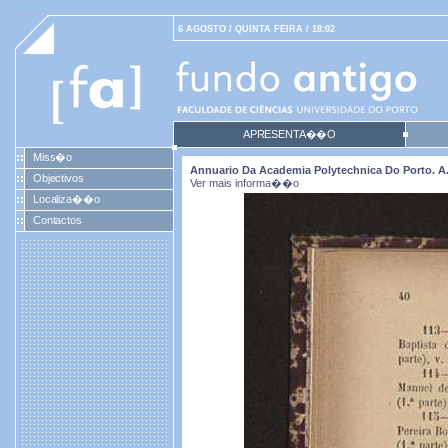
6 AGOSTO / QUINTA FEIRA / 18:02
APRESENTA��O
Miss�o
Annuario Da Academia Polytechnica Do Porto. A. 2
Objectivos
Ver mais informa��o
Localiza��o
Contactos