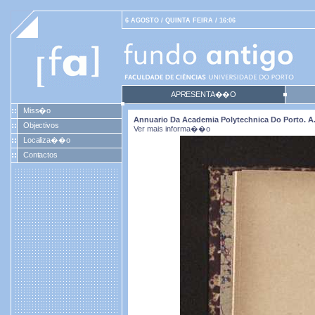
6 AGOSTO / QUINTA FEIRA / 16:06
APRESENTA��O
Miss�o
Annuario Da Academia Polytechnica Do Porto. A. 2
Objectivos
Ver mais informa��o
Localiza��o
Contactos