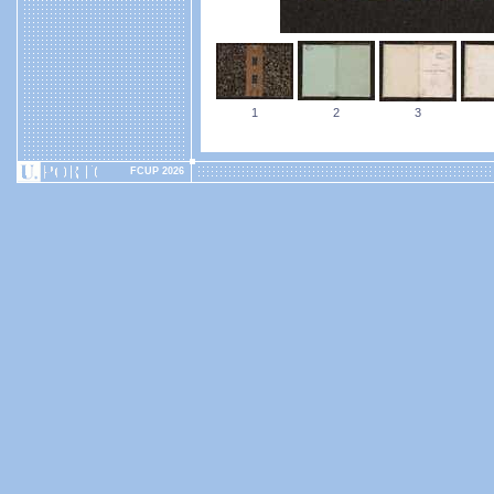
1
2
3
FCUP 2026