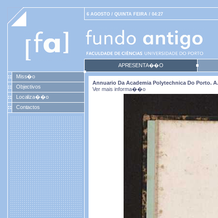
6 AGOSTO / QUINTA FEIRA / 04:27
APRESENTA��O
Miss�o
Annuario Da Academia Polytechnica Do Porto. A. 1
Objectivos
Ver mais informa��o
Localiza��o
Contactos