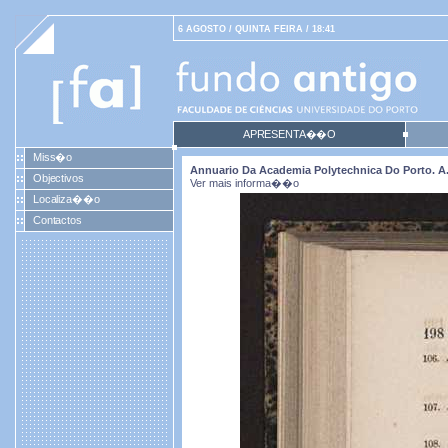
6 AGOSTO / QUINTA FEIRA / 18:41
APRESENTA��O
Miss�o
Annuario Da Academia Polytechnica Do Porto. A. 5
Objectivos
Ver mais informa��o
Localiza��o
Contactos