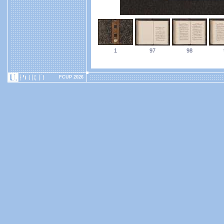
1
97
98
FCUP 2026