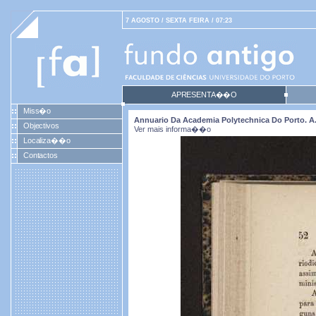
7 AGOSTO / SEXTA FEIRA / 07:23
APRESENTA��O
Miss�o
Annuario Da Academia Polytechnica Do Porto. A. 5
Objectivos
Ver mais informa��o
Localiza��o
Contactos