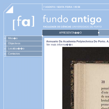
7 AGOSTO / SEXTA FEIRA / 05:58
APRESENTA��O
Miss�o
Annuario Da Academia Polytechnica Do Porto. A. 5
Objectivos
Ver mais informa��o
Localiza��o
Contactos