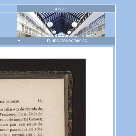
FC
UP
FUNDO ICONOGR�FICO