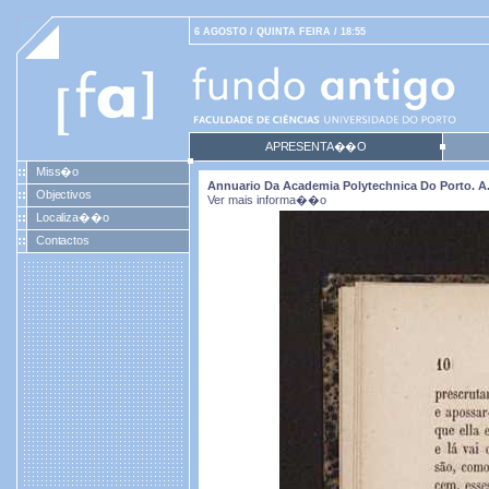
6 AGOSTO / QUINTA FEIRA / 18:55
APRESENTA��O
Miss�o
Annuario Da Academia Polytechnica Do Porto. A. 5 
Objectivos
Ver mais informa��o
Localiza��o
Contactos