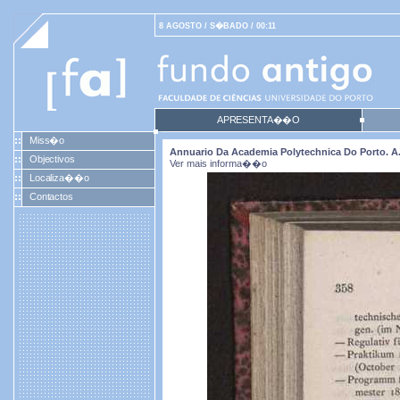
8 AGOSTO / S�BADO / 00:11
APRESENTA��O
Miss�o
Annuario Da Academia Polytechnica Do Porto. A. 2
Objectivos
Ver mais informa��o
Localiza��o
Contactos