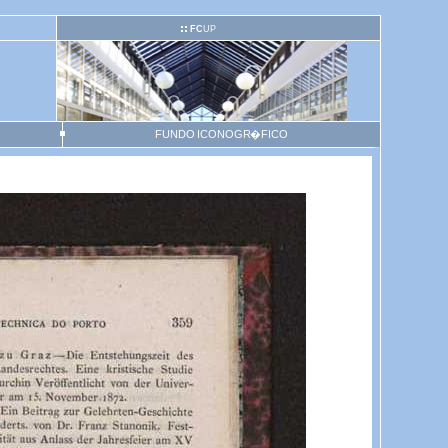
FC
UP
FUNDO ICONOGR�FICO