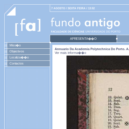
7 AGOSTO / SEXTA FEIRA / 13:02
APRESENTA��O
Miss�o
Annuario Da Academia Polytechnica Do Porto. A. 2
Objectivos
Ver mais informa��o
Localiza��o
Contactos