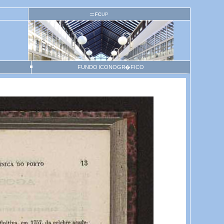
FC
UP
FUNDO ICONOGR�FICO