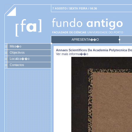
7 AGOSTO / SEXTA FEIRA / 04:36
APRESENTA��O
Miss�o
Annaes Scientificos Da Academia Polytecnica Do P
Objectivos
Ver mais informa��o
Localiza��o
Contactos