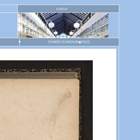
FC
UP
FUNDO ICONOGR�FICO