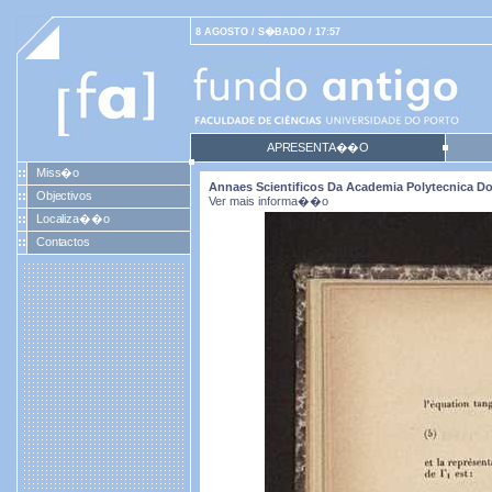
8 AGOSTO / S�BADO / 17:57
APRESENTA��O
Miss�o
Annaes Scientificos Da Academia Polytecnica Do P
Objectivos
Ver mais informa��o
Localiza��o
Contactos